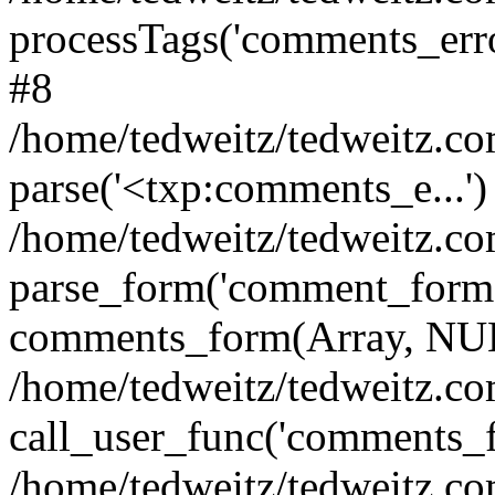
processTags('comments_error
#8
/home/tedweitz/tedweitz.co
parse('<txp:comments_e...')
/home/tedweitz/tedweitz.co
parse_form('comment_form')
comments_form(Array, NU
/home/tedweitz/tedweitz.co
call_user_func('comments_
/home/tedweitz/tedweitz.com