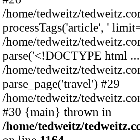
/home/tedweitz/tedweitz.com
processTags('article', ' lim
/home/tedweitz/tedweitz.co
parse('<!DOCTYPE html ...
/home/tedweitz/tedweitz.co
parse_page('travel') #29
/home/tedweitz/tedweitz.co
#30 {main} thrown in
/home/tedweitz/tedweitz.c
on line
1164