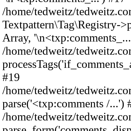
/home/tedweitz/tedweitz.com
Textpattern\Tag\Registry->p
Array, '\n<txp:comments_...
/home/tedweitz/tedweitz.com
processTags('if_comments_all
#19
/home/tedweitz/tedweitz.co
parse('<txp:comments /...') 
/home/tedweitz/tedweitz.co
parse_form('comments_displ